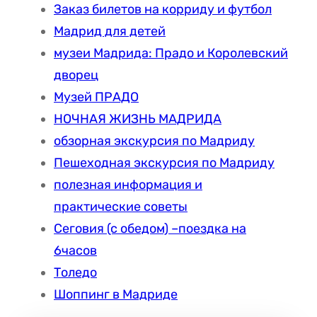
Заказ билетов на корриду и футбол
Я
А
А
Мадрид для детей
Г
Д
З
музеи Мадрида: Прадо и Королевский
О
Ь
А
Б
дворец
(
2
Е
П
Музей ПРАДО
0
Р
Л
1
НОЧНАЯ ЖИЗНЬ МАДРИДА
Н
А
6
обзорная экскурсия по Мадриду
А
С
Г
Пешеходная экскурсия по Мадриду
Б
А
полезная информация и
Е
М
практические советы
У
А
Сеговия (с обедом) –поездка на
Й
6часов
О
Толедо
Р
)
Шоппинг в Мадриде