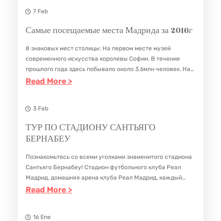
В
И
7 Feb
Я
К
Самые посещаемые места Мадрида за 2016г
Т
С
8 знаковых мест столицы: На первом месте музей
О
Т
современного искусства королевы Софии. В течение
Г
И
прошлого года здесь побывало около 3.6млн человек. На
О
Н
втором месте несравнимый музей Прадо с
:
Read More >
посещаемостью более 3х млн человек, это на…
А
С
С
Н
К
А
3 Feb
Д
А
М
ТУР ПО СТАДИОНУ САНТЬЯГО
Р
Я
Ы
БЕРНАБЕУ
Е
К
Е
Познакомьтесь со всеми уголками знаменитого стадиона
Я
А
П
Сантьяго Бернабеу! Стадион футбольного клуба Реал
П
О
Мадрид, домашняя арена клуба Реал Мадрид, каждый
день открывает свои двери поклонникам футбола, чтобы
:
Read More >
Е
С
те могли ознакомиться со всеми помещениями и пройти
Т
Л
Е
по…
У
16 Ene
Л
Щ