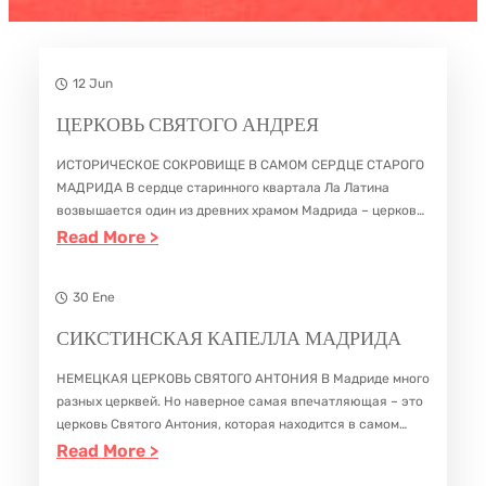
12 Jun
ЦЕРКОВЬ СВЯТОГО АНДРЕЯ
ИСТОРИЧЕСКОЕ СОКРОВИЩЕ В САМОМ СЕРДЦЕ СТАРОГО
МАДРИДА В сердце старинного квартала Ла Латина
возвышается один из древних храмом Мадрида – церковь
Святого Андрея. Она является хранительницей тайн и
:
Read More >
легенд. За 800 лет своего существования она…
Ц
Е
30 Ene
Р
СИКСТИНСКАЯ КАПЕЛЛА МАДРИДА
К
НЕМЕЦКАЯ ЦЕРКОВЬ СВЯТОГО АНТОНИЯ В Мадриде много
О
разных церквей. Но наверное самая впечатляющая – это
В
церковь Святого Антония, которая находится в самом
Ь
центре столицы, буквально в нескольких метрах от самой
:
Read More >
оживленной улицы Гран виа. Внешне…
С
С