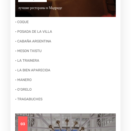
лучшие рестораны в Мадриде
· COQUE
· POSADA DE LA VILLA
· CABAÑA ARGENTINA
· MESON TXISTU
· LA TRAINERA
· LA BIEN APARECIDA
· MANERO
· O’GRELO
· TRAGABUCHES
03