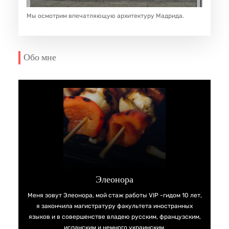
Мы осмотрим впечатляющую архитектуру Мадрида.
Обо мне
Элеонора
Меня зовут Элеонора, мой стаж работы VIP -гидом 10 лет,
я закончила магистратуру факультета иностранных
языков и в совершенстве владею русским, французским,
испанским и немного украинским.