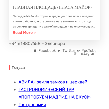
Р
А
А
ГЛАВНАЯ ПЛОЩАДЬ (ПЛАСА МАЙОР)
П
М
Е
Площадь Майор История и традиции сливаются воедино
О
А
М
в этом районе, где старинные магазинчики ютятся под
С
Д
Ы
высокими аркадами великой площади и на окружающих
Т
её улочках. Традиционные рестораны и бары, марки,
:
Read More >
Р
Е
монеты, сомбреро, швейные и ремесленные
А
Г
И
М
мастерские……
+34 618807658 – Элеонора
Д
Л
Д
Е
Facebook
Twitter
YouTube
И
А
А
С
Instagram
О
В
Т
Н
Н
Услуги
А
У
А
М
С
Я
А
АВИЛА- земля замков и церквей
А
П
Д
ГАСТРОНОМИЧЕСКИЙ ТУР
Н
Л
Р
«ПОПРОБУЕМ МАДРИД НА ВКУС!»
Т
О
И
Гастрономия
Ь
Щ
Д