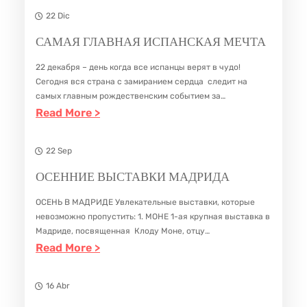
М
Т
22 Dic
А
Е
САМАЯ ГЛАВНАЯ ИСПАНСКАЯ МЕЧТА
Д
Р
22 декабря – день когда все испанцы верят в чудо!
Р
Я
Сегодня вся страна с замиранием сердца следит на
И
Н
самых главным рождественским событием за
Д
Н
розыгрышем Национальной лотереи. Ведь самая главная
:
Read More >
испанская мечта – это выиграть в рождественскую…
Е
Ы
С
Й
А
22 Sep
Ш
М
ОСЕННИЕ ВЫСТАВКИ МАДРИДА
Е
А
ОСЕНЬ В МАДРИДЕ Увлекательные выставки, которые
Д
Я
невозможно пропустить: 1. МОНЕ 1-ая крупная выставка в
Е
Г
Мадриде, посвященная Клоду Моне, отцу
В
Л
импрессионизма. Выставка насчитывает более 50 работ
:
Read More >
из музея Мармоттан Моне в Париже, знакомит с
Р
А
О
творческой карьерой мастера через…
В
С
16 Abr
Н
Е