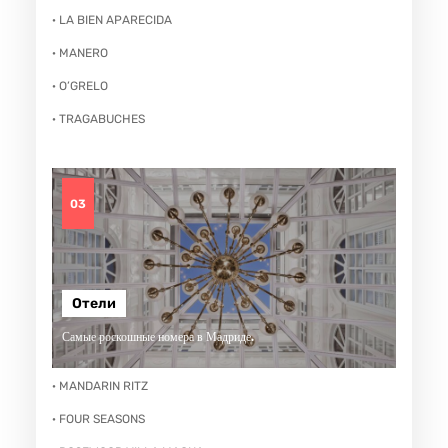
· LA BIEN APARECIDA
· MANERO
· O’GRELO
· TRAGABUCHES
03
Отели
Самые роскошные номера в Мадриде.
· MANDARIN RITZ
· FOUR SEASONS