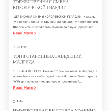
ТОРЖЕСТВЕННАЯ СМЕНА
А
Н
КОРОЛЕВСКОЙ ГВАРДИИ
Я
Н
ЦЕРЕМОНИЯ СМЕНЫ КОРОЛЕВСКОЙ ГВАРДИИ Каждую
И
И
1ую среду месяца на Оружейной площади у Королевского
С
Е
Дворца можно наблюдать захватывающую церемонию. В
полдень военный оркестр начинает торжественную
:
Read More >
П
В
смену Королевского караула. В смене караула принимает
Т
А
Ы
участие 300 пеших гвардейцев…
О
28 Mar
Н
С
Р
С
Т
ТОП 5 СТАРИННЫХ ЗАВЕДЕНИЙ
Ж
МАДРИДА
К
А
Е
А
В
1. POSADA DEL PEINE Самый старейший отель в Мадриде, а
С
Я
К
может быть и самый старый отель Испании. Был открыт в
Т
1610г для приюта иностранцев и посетителей,
М
И
прибывающих ко двору и находился рядом с главной
:
Read More >
В
Е
М
остановкой дилижансов.…
Т
Е
Ч
А
О
1 Mar
Н
Т
Д
П
Н
А
Р