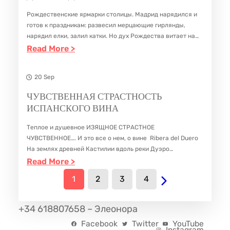
Д
В
Н
О
Рождественские ярмарки столицы. Мадрид нарядился и
У
Ы
И
Й
готов к праздникам: развесил мерцающие гирлянды,
Н
С
нарядил елки, залил катки. Но дух Рождества витает на
Й
Г
А
традиционных рождественских ярмарках. Ведь это
:
Read More >
Т
М
В
главная и любимая традиция испанцев. 1. Самая главная
Р
Д
А
А
А
и…
О
У
20 Sep
В
Д
Р
Д
Х
К
Р
ЧУВСТВЕННАЯ СТРАСТНОСТЬ
Д
Н
Р
ИСПАНСКОГО ВИНА
А
И
И
А
О
Х
Д
И
Теплое и душевное ИЗЯЩНОЕ СТРАСТНОЕ
Я
Ж
О
А
ЧУВСТВЕННОЕ…. И это все о нем, о вине Ribera del Duero
Т
Д
На землях древней Кастилии вдоль реки Дуэро
А
раскинулись виноградники региона РИБЕРА ДЕЛЬ ДУЭРО,
:
Read More >
У
Е
К
родина элитных испанских вин и которые считаются…
Ч
Р
С
1
И
2
3
4
У
И
Т
Н
В
С
В
А
+34 618807658 – Элеонора
С
Т
А
С
Facebook
Twitter
YouTube
Instagram