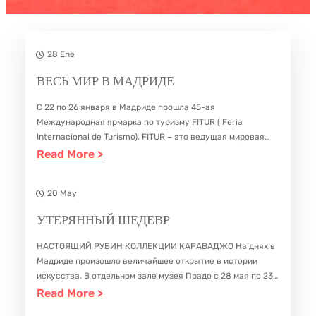
28 Ene
ВЕСЬ МИР В МАДРИДЕ
С 22 по 26 января в Мадриде прошла 45-ая
Международная ярмарка по туризму FITUR ( Feria
Internacional de Turismo). FITUR – это ведущая мировая
выставка в сфере туризма, она занимает второе место по
:
Read More >
значимости самых…
В
Е
20 May
С
УТЕРЯННЫЙ ШЕДЕВР
Ь
НАСТОЯЩИЙ РУБИН КОЛЛЕКЦИИ КАРАВАДЖО На днях в
М
Мадриде произошло величайшее открытие в истории
И
искусства. В отдельном зале музея Прадо с 28 мая по 23
Р
февраля 2025г будет выставлена картина гениального
:
Read More >
Караваджо «Ecce Home», благодаря щедрости…
В
У