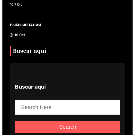
7 Dic
РЫБЫ ИСПАНИИ
18 Oct
Buscar aquí
Buscar aquí
S
e
a
Search
r