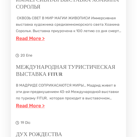
ИММЕРСИВНАЯ ВЫСТАВКА ХОАКИНА
5
СОРОЛЬЯ
А
И
С
Я
Д
СКВОЗЬ СВЕТ В МИР МАГИИ ЖИВОПИСИ Иммерсивная
Т
С
А
выставка художника средиземноморского света Хоакина
А
Соролья. Выставка приурочена к 100 летию со дня смерти
М
художника и проходит в Королевском дворце Мадрида с
:
Read More >
Р
Е
16 февраля до 30 июня. Это уникальная…
И
И
Н
М
20 Ene
Н
А
М
Н
МЕЖДУНАРОДНАЯ ТУРИСТИЧЕСКАЯ
К
Е
ВЫСТАВКА FITUR
Ы
О
Р
Х
Р
В МАДРИДЕ СОПРИКАСАЮТСЯ МИРЫ… Мадрид живет в
С
З
О
эти дни предвкушением 43-ей Международной выставки
И
по туризму FITUR, которая проходит в выставочном
А
Л
центре IFEMA в период с 18 по 22 января. FITUR занимает
:
Read More >
В
В
Е
2 ое место среди…
М
Н
Е
В
Е
19 Dic
А
Д
С
Ж
Я
ДУХ РОЖДЕСТВА
Е
К