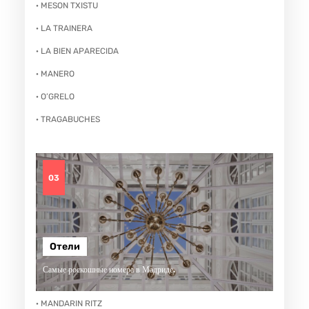
· MESON TXISTU
· LA TRAINERA
· LA BIEN APARECIDA
· MANERO
· O’GRELO
· TRAGABUCHES
03
Отели
Самые роскошные номера в Мадриде.
· MANDARIN RITZ