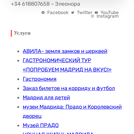
вокруг скалистого выступа между рек Эресмы…
+34 618807658 – Элеонора
К
Facebook
Twitter
YouTube
С
Instagram
К
У
Услуги
Р
С
АВИЛА- земля замков и церквей
И
ГАСТРОНОМИЧЕСКИЙ ТУР
Я
«ПОПРОБУЕМ МАДРИД НА ВКУС!»
В
Гастрономия
С
Заказ билетов на корриду и футбол
Е
Мадрид для детей
Г
музеи Мадрида: Прадо и Королевский
О
дворец
В
И
Музей ПРАДО
Ю