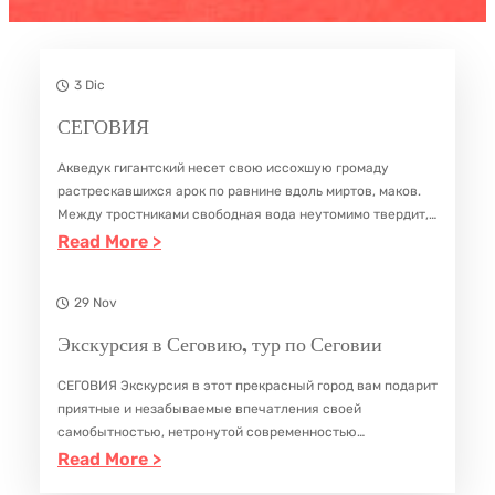
3 Dic
СЕГОВИЯ
Акведук гигантский несет свою иссохшую громаду
растрескавшихся арок по равнине вдоль миртов, маков.
Между тростниками свободная вода неутомимо твердит,
что красота сильнее тленья. /Луис Сернуда/ Историзм
:
Read More >
Сеговии бросается в глаза – эти готические церки,
С
крепостные…
Е
29 Nov
Г
Экскурсия в Сеговию, тур по Сеговии
О
СЕГОВИЯ Экскурсия в этот прекрасный город вам подарит
В
приятные и незабываемые впечатления своей
И
самобытностью, нетронутой современностью
Я
атмосферой средневекового города и своим неспешным
:
Read More >
укладом жизни. Этот кастильский город был построен
Э