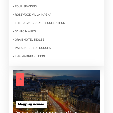
· FOUR SEASONS
· ROSEWOOD VILLA MAGNA
· THE PALACE, LUXURY COLLECTION
· SANTO MAURO
· GRAN HOTEL INGLES
· PALACIO DE LOS DUQUES
· THE MADRID EDICION
04
Мадрид ночью
Откройте для себя яркую ночную жизнь Мадрида