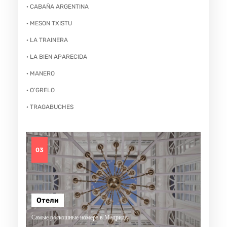
· CABAÑA ARGENTINA
· MESON TXISTU
· LA TRAINERA
· LA BIEN APARECIDA
· MANERO
· O’GRELO
· TRAGABUCHES
03
Отели
Самые роскошные номера в Мадриде.