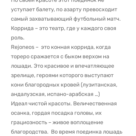
По своей красоте этот поединок не
уступает балету, по азарту превосходит
самый захватывающий футбольный матч.
Коррида – это театр, где у каждого своя
роль.
Rejoneos – это конная коррида, когда
тореро сражается с быком верхом на
лошади. Это красивое и впечатляющее
зрелище, героями которого выступают
кони благородных кровей (лузитанская,
андалузская, испано-арабская …)
Идеал чистой красоты. Величественная
осанка, гордая посадка головы, их
грациозность – живое воплощение
благородства. Во время поединка лошадь