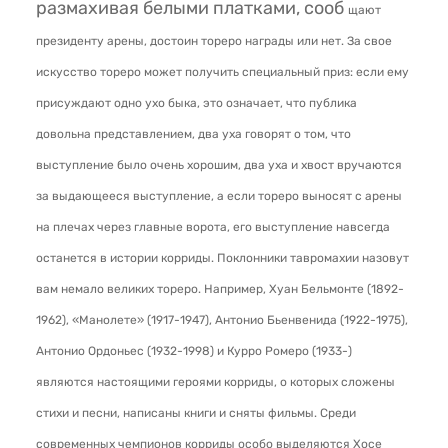
размахивая белыми платками, сооб
щают
президенту арены, достоин тореро награды или нет. За свое
искусство тореро может получить специальный приз: если ему
присуждают одно ухо быка, это означает, что публика
довольна представлением, два уха говорят о том, что
выступление было очень хорошим, два уха и хвост вручаются
за выдающееся выступление, а если тореро выносят с арены
на плечах через главные ворота, его выступление навсегда
останется в истории корриды. Поклонники тавромахии назовут
вам немало великих тореро. Например, Хуан Бельмонте (1892-
1962), «Манолете» (1917-1947), Антонио Бьенвенида (1922-1975),
Антонио Ордоньес (1932-1998) и Курро Ромеро (1933-)
являются настоящими героями корриды, о которых сложены
стихи и песни, написаны книги и сняты фильмы. Среди
современных чемпионов корриды особо выделяются Хосе