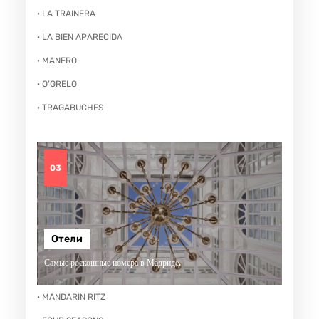
· LA TRAINERA
· LA BIEN APARECIDA
· MANERO
· O’GRELO
· TRAGABUCHES
03
Отели
Самые роскошные номера в Мадриде.
· MANDARIN RITZ