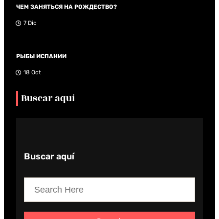
ЧЕМ ЗАНЯТЬСЯ НА РОЖДЕСТВО?
7 Dic
РЫБЫ ИСПАНИИ
18 Oct
Buscar aquí
Buscar aquí
S
e
a