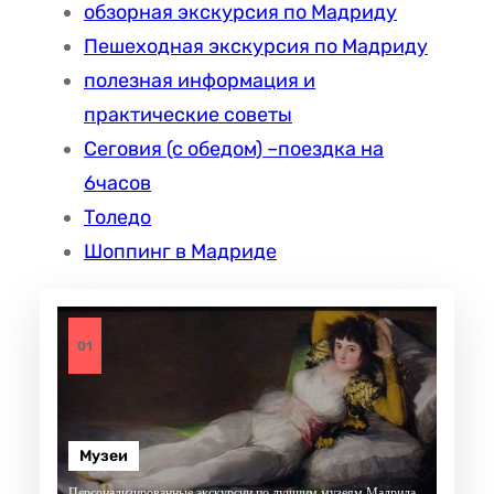
обзорная экскурсия по Мадриду
Пешеходная экскурсия по Мадриду
полезная информация и
практические советы
Сеговия (с обедом) –поездка на
6часов
Толедо
Шоппинг в Мадриде
01
Музеи
Персонализированные экскурсии по лучшим музеям Мадрида