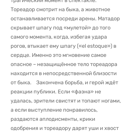
трагический момент в спектакле.
Тореадор смотрит на быка, а животное
останавливается посреди арены. Матадор
скрывает шпагу под «мулетой» до того
самого момента, когда, избегая удара
рогов, втыкает ему шпагу («el estoque») в
сердце. Именно это мгновение самое
опасное – незащищённое тело тореадора
находится в непосредственной близости
от быка. Закончена борьба, и герой ждёт
реакции публики. Если «фаэна» не
удалась, зрители свистят и топают ногами,
а если выступление понравилось,
раздаются аплодисменты, крики
одобрения и тореадору дарят уши и хвост