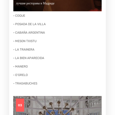
лучшие рестораны в Мадриде
· COQUE
· POSADA DE LA VILLA
· CABAÑA ARGENTINA
· MESON TXISTU
· LA TRAINERA
· LA BIEN APARECIDA
· MANERO
· O’GRELO
· TRAGABUCHES
03