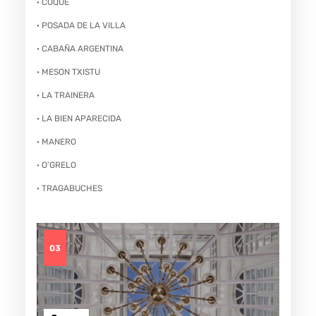
· COQUE
· POSADA DE LA VILLA
· CABAÑA ARGENTINA
· MESON TXISTU
· LA TRAINERA
· LA BIEN APARECIDA
· MANERO
· O’GRELO
· TRAGABUCHES
03