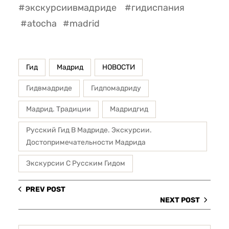
#экскурсиивмадриде #гидиспания
#atocha #madrid
Гид
Мадрид
НОВОСТИ
Гидвмадриде
Гидпомадриду
Мадрид. Традиции
Мадридгид
Русский Гид В Мадриде. Экскурсии.
Достопримечательности Мадрида
Экскурсии С Русским Гидом
PREV POST
NEXT POST